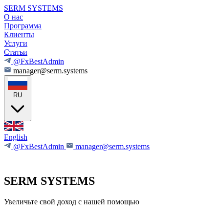
SERM SYSTEMS
О нас
Программа
Клиенты
Услуги
Статьи
@FxBestAdmin
manager@serm.systems
RU
English
@FxBestAdmin
manager@serm.systems
SERM SYSTEMS
Увеличьте свой доход с нашей помощью